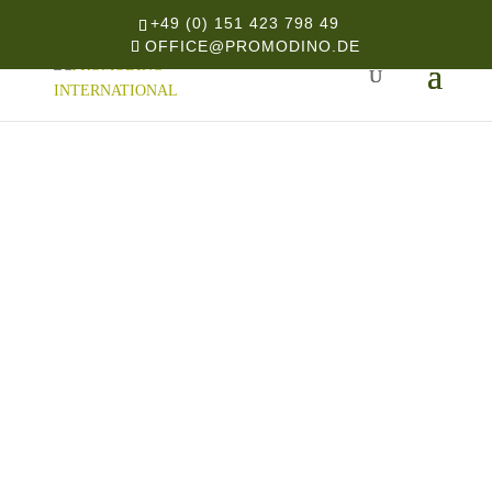
+49 (0) 151 423 798 49
OFFICE@PROMODINO.DE
START
/
SECURITY PRODUKTE
/ ORIG.
CARDSHIELDWALLET LEATHERETTE FASTTRACK