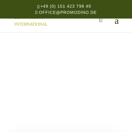
+49 (0) 151 423 798 49
OFFICE@PROMODINO.DE
START
/
HANDYZUBEHÖR
/ ORIG. MOBILECLEEN
PREMIUM