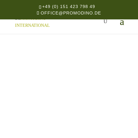
+49 (0) 151 423 798 49
OFFICE@PROMODINO.DE
START
/
HANDYZUBEHÖR
/ ORIG. MOBILETRAY
DOUBLE PREMIUM