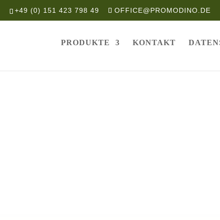
+49 (0) 151 423 798 49
OFFICE@PROMODINO.DE
PRODUKTE
KONTAKT
DATEN
 PROMOPINCASE PREMIUM